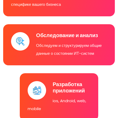
специфике вашего бизнеса
Обследование и анализ
Обследуем и структурируем общие
данные о состоянии ИТ-систем
Разработка
приложений
ios, Android, web,
mobile