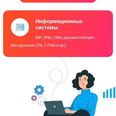
Информационные
системы
ERP, EPM, CRM, документооборот.
Методологии (ITIL / ITSM и пр.);